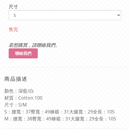
尺寸
售完
若想購買，請聯絡我們。
聯絡我們
商品描述
顏色：深藍
/
白
材質：
Cotton 100
尺寸：
S/M
S
：腰寬：
37
臀寬：
49
褲襠：
31
大腿寬：
29
全長：
105
M
：腰寬：
38
臀寬：
49
褲襠：
31
大腿寬：
29
全長：
105