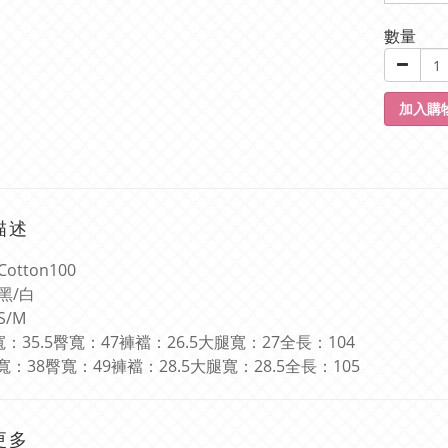
數量
加入購
描述
Cotton100
黑
/
白
S/M
寬：
35.5
臀寬：
47
褲襠：
26.5
大腿寬：
27
全長：
104
寬：
38
臀寬：
49
褲襠：
28.5
大腿寬：
28.5
全長：
105
更多