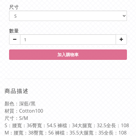
尺寸
數量
加入購物車
商品描述
顏色：深藍
/
黑
材質：
Cotton100
尺寸：
S/M
S
：腰寬：
36
臀寬：
54.5
褲檔：
34
大腿寬：
32.5
全長：
108
M
：腰寬：
38
臀寬：
56
褲檔：
35.5
大腿寬：
35
全長：
108