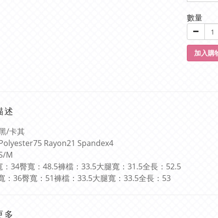
數量
加入購
描述
黑
/
卡其
Polyester75 Rayon21 Spandex4
S/M
寬：
34
臀寬：
48.5
褲檔：
33.5
大腿寬：
31.5
全長：
52.5
寬：
36
臀寬：
51
褲檔：
33.5
大腿寬：
33.5
全長：
53
更多