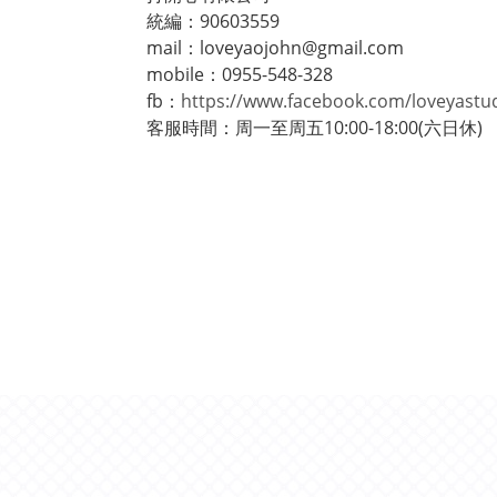
統編：90603559
mail：loveyaojohn@gmail.com
mobile：0955-548-328
fb：
https://www.facebook.com/loveyastu
客服時間：周一至周五10:00-18:00(六日休)