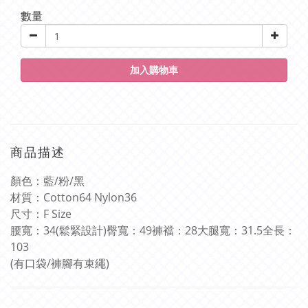
數量
加入購物車
商品描述
顏色：藍
/
粉
/
黑
材質：
Cotton64 Nylon36
尺寸：
F Size
腰寬：
34(
鬆緊設計
)
臀寬：
49
褲襠：
28
大腿寬：
31.5
全長：
103
(
有口袋
/
褲腳有束繩
)