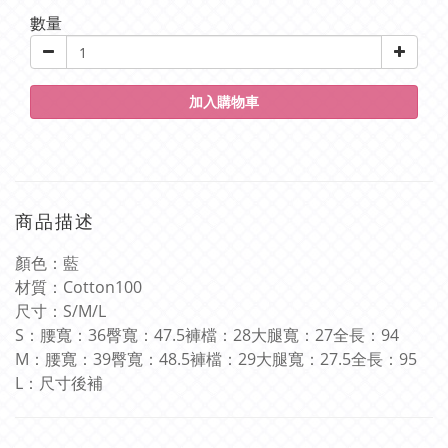
數量
加入購物車
商品描述
顏色：藍
材質：
Cotton100
尺寸：
S/M/L
S
：腰寬：
36
臀寬：
47.5
褲檔：
28
大腿寬：
27
全長：
94
M
：腰寬：
39
臀寬：
48.5
褲檔：
29
大腿寬：
27.5
全長：
95
L
：尺寸後補