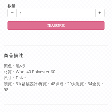
數量
加入購物車
商品描述
顏色：黑
/
棕
材質：
Wool 40 Polyester 60
尺寸：
F size
腰寬：
31(
鬆緊設計
)
臀寬：
48
褲襠：
29
大腿寬：
34
全長：
98