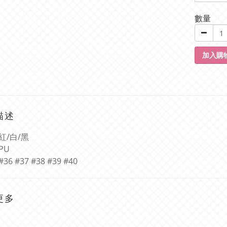
數量
加入購
描述
紅
/
白
/
黑
PU
#36 #37 #38 #39 #40
更多