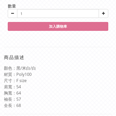
數量
加入購物車
商品描述
顏色：黑
/米
白
/
白
材質：Poly100
尺寸：
F size
肩寬：
54
胸寬：
64
袖長：
57
全長：
68