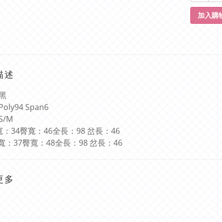
加入購
描述
黑
Poly94 Span6
S/M
寬：
34
臀寬：
46
全長：
98
岔長：
46
寬：
37
臀寬：
48
全長：
98
岔長：
46
更多