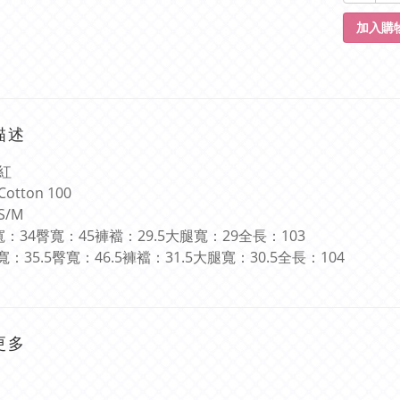
加入購
描述
紅
Cotton 100
S/M
寬：
34
臀寬：
45
褲襠：
29.5
大腿寬：
29
全長：
103
寬：
35.5
臀寬：
46.5
褲襠：
31.5
大腿寬：
30.5
全長：
104
更多