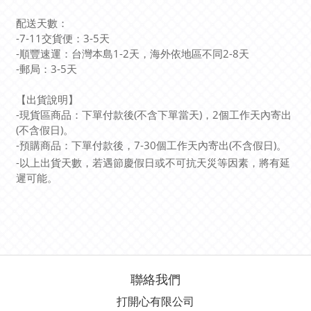
配送天數：
-7-11
交貨便：
3-5
天
-
順豐速運：台灣本島
1-2
天，海外依地區不同
2-8
天
-
郵局：
3-5
天
【出貨說明】
-
現貨區商品：下單付款後
(
不含下單當天
)
，
2
個工作天內寄出
(
不含假日
)
。
-
預購商品：下單付款後，
7-30
個工作天內寄出
(
不含假日
)
。
-以上出貨天數，若遇節慶假日或不可抗天災等因素，將有延
遲可能。
聯絡我們
打開心有限公司