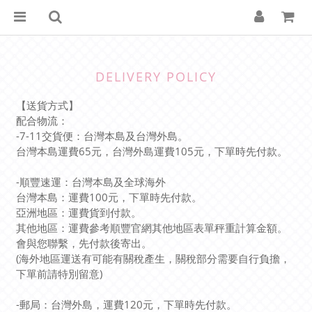
DELIVERY POLICY
【送貨方式】
配合物流：
-7-11
交貨便：台灣本島及台灣外島。
台灣本島運費
65
元，台灣外島運費
105
元，下單時先付款。
-
順豐速運：台灣本島及全球海外
台灣本島：運費
100
元，下單時先付款。
亞洲地區：運費貨到付款。
其他地區：運費參考順豐官網其他地區表單秤重計算金額。
會與您聯繫，先付款後寄出。
(
海外地區運送有可能有關稅產生，關稅部分需要自行負擔，
下單前請特別留意
)
-
郵局：台灣外島，運費120元，下單時先付款。