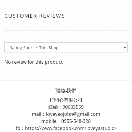
CUSTOMER REVIEWS
No review for this product
聯絡我們
打開心有限公司
統編：90603559
mail：loveyaojohn@gmail.com
mobile：0955-548-328
fb：
https://www.facebook.com/loveyastudio/