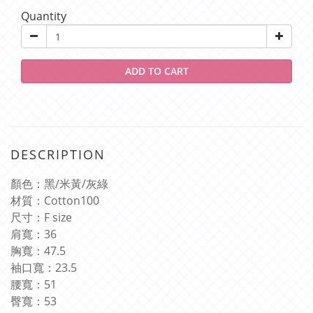
Quantity
ADD TO CART
DESCRIPTION
顏色：黑
/
米黃
/
灰綠
材質：
Cotton100
尺寸：
F size
肩寬：
36
胸寬：
47.5
袖口寬：
23.5
腰寬：
51
臀寬：
53