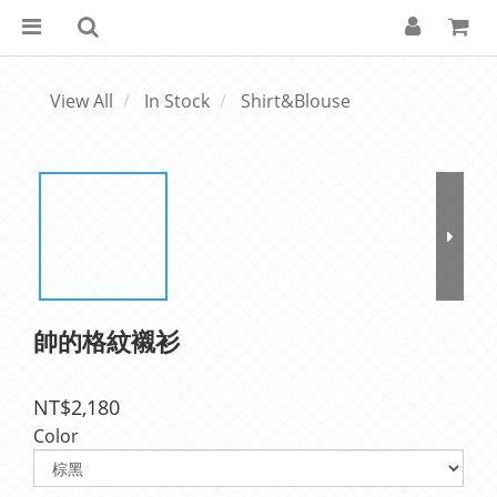
View All
In Stock
Shirt&Blouse
帥的格紋襯衫
NT$2,180
Color