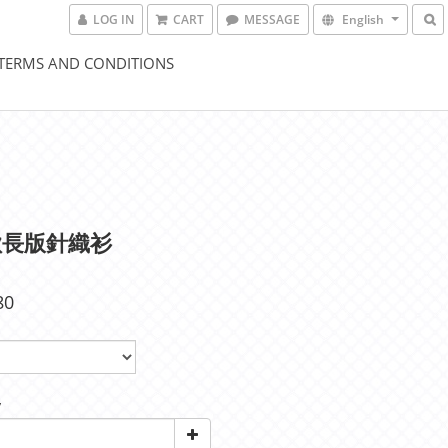
LOG IN
CART
MESSAGE
English
TERMS AND CONDITIONS
歡長版針織衫
80
y