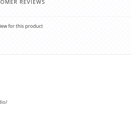
TOMER REVIEWS
iew for this product
dio/