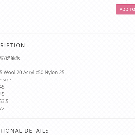
ADD TO
RIPTION
灰/奶油米
5 Wool 20 Acrylic50 Nylon 25
F size
45
45
53.5
72
TIONAL DETAILS