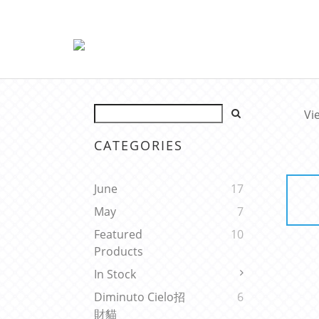
Vi
CATEGORIES
June
17
May
7
Featured
10
Products
In Stock
Diminuto Cielo招
6
財貓