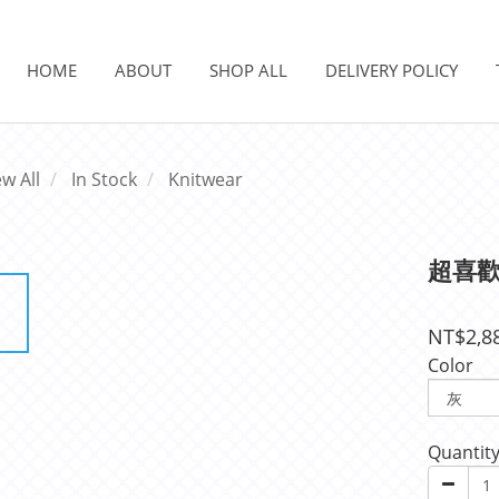
HOME
ABOUT
SHOP ALL
DELIVERY POLICY
ew All
In Stock
Knitwear
超喜
NT$2,8
Color
Quantit