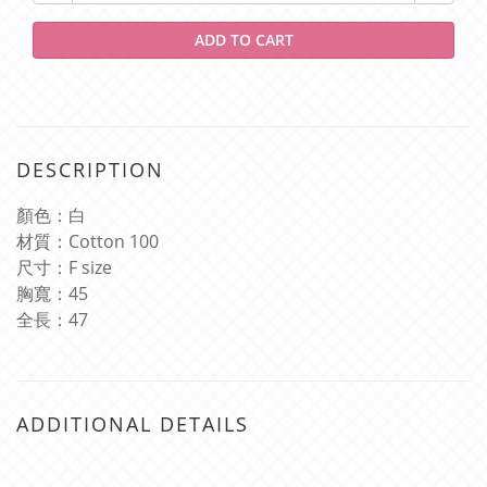
ADD TO CART
DESCRIPTION
顏色：白
材質：
Cotton 100
尺寸：
F size
胸寬：
45
全長：
47
ADDITIONAL DETAILS