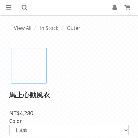
View All
In Stock
Outer
馬上心動風衣
NT$4,280
Color